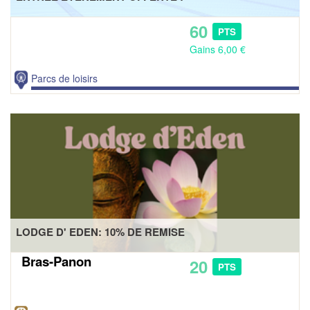
60
PTS
Gains 6,00 €
Parcs de loisirs
LODGE D' EDEN: 10% DE REMISE
Bras-Panon
20
PTS