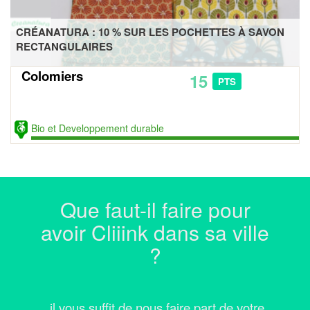
CRÉANATURA : 10 % SUR LES POCHETTES À SAVON
RECTANGULAIRES
Colomiers
15
PTS
Bio et Developpement durable
Que faut-il faire pour
avoir Cliiink dans sa ville
?
... il vous suffit de nous faire part de votre