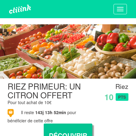
Toggle
navigati
RIEZ PRIMEUR: UN
Riez
CITRON OFFERT
10
PTS
Pour tout achat de 10€
Il reste
143j 13h 52min
pour
bénéficier de cette offre
DÉCOUVRIR