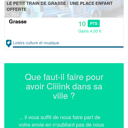
LE PETIT TRAIN DE GRASSE : UNE PLACE ENFANT
OFFERTE
Grasse
10
PTS
Gains 4,00 €
Loisirs culture et musique
Que faut-il faire pour
avoir Cliiink dans sa
ville ?
... il vous suffit de nous faire part de
votre envie en n'oubliant pas de nous