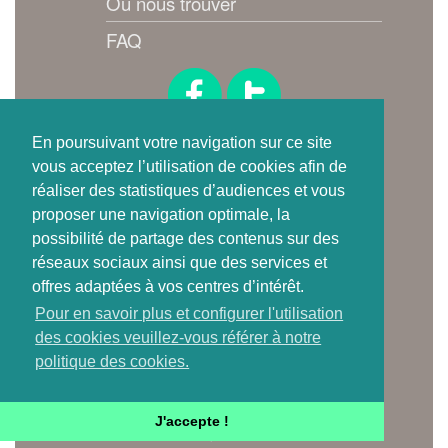
Où nous trouver
FAQ
Suivez-nous !
En poursuivant votre navigation sur ce site
vous acceptez l’utilisation de cookies afin de
réaliser des statistiques d’audiences et vous
proposer une navigation optimale, la
possibilité de partage des contenus sur des
réseaux sociaux ainsi que des services et
offres adaptées à vos centres d’intérêt.
Où trouver
Pour en savoir plus et configurer l'utilisation
une carte de tri ?
des cookies veuillez-vous référer à notre
politique des cookies.
Je télécharge l'app mobile
J'accepte !
iOS & Android