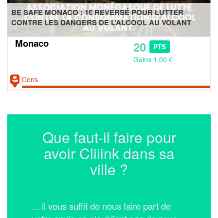
BE SAFE MONACO : 1€ REVERSÉ POUR LUTTER
CONTRE LES DANGERS DE L’ALCOOL AU VOLANT
Monaco
20
PTS
Gains 1,00 €
Dons
Que faut-il faire pour
avoir Cliiink dans sa
ville ?
... il vous suffit de nous faire part de