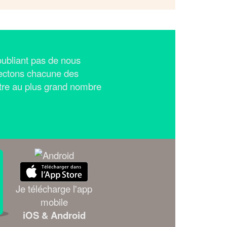
n'oubliant pas de nous
ectons chacune des
tre au plus grand nombre
Je télécharge l'app
mobile
iOS & Android