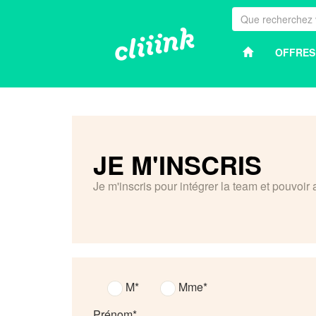
OFFRES
JE M'INSCRIS
Je m'inscris pour intégrer la team et pouvoir 
M
Mme
Prénom