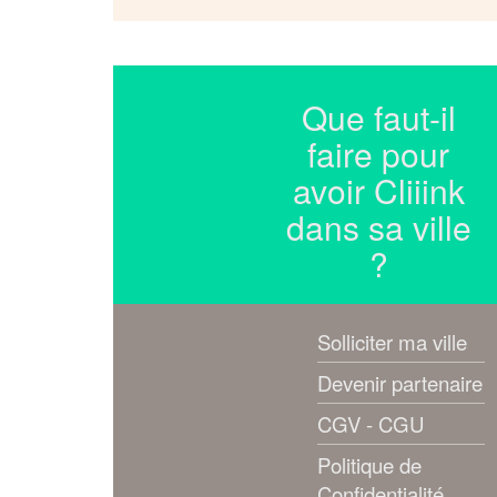
Que faut-il
faire pour
avoir Cliiink
dans sa ville
?
Solliciter ma ville
Devenir partenaire
CGV - CGU
Politique de
Confidentialité