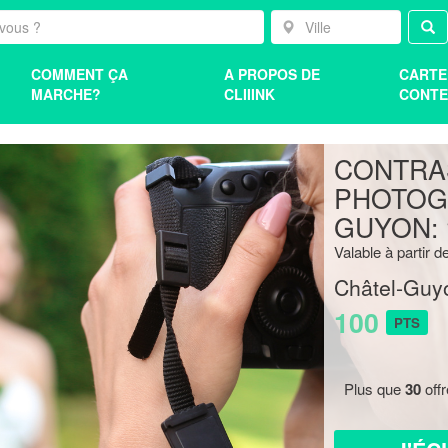
COMMENT ÇA
A PROPOS DE
CARTE
MARCHE?
CLIIINK
CONTE
CONTRA
PHOTOG
GUYON: 
Valable à partir de
Châtel-Guy
100
PTS
Plus que
30
off