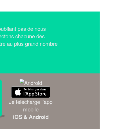
n'oubliant pas de nous
ectons chacune des
tre au plus grand nombre
Je télécharge l'app
mobile
iOS & Android