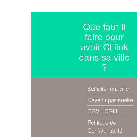
Que faut-il
faire pour
avoir Cliiink
dans sa ville
?
Solliciter ma ville
Devenir partenaire
CGV - CGU
Politique de
Confidentialité