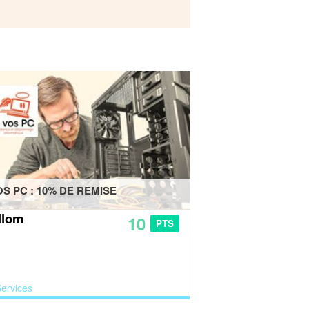
OS PC : 10% DE REMISE
llom
10
PTS
ervices