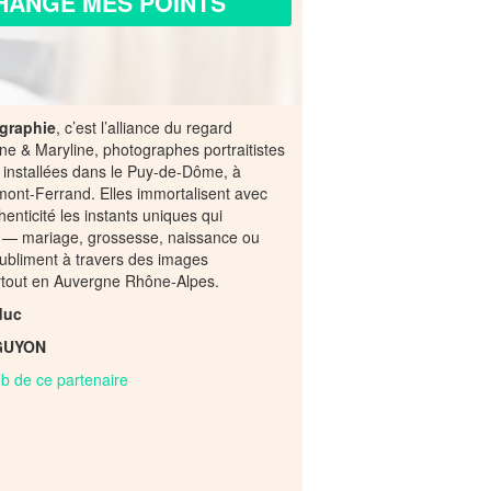
HANGE MES POINTS
graphie
, c’est l’alliance du regard
ne & Maryline, photographes portraitistes
 installées dans le Puy-de-Dôme, à
mont-Ferrand. Elles immortalisent avec
henticité les instants uniques qui
 — mariage, grossesse, naissance ou
 subliment à travers des images
artout en Auvergne Rhône-Alpes.
duc
GUYON
web de ce partenaire