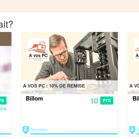
ait?
A VOS PC : 10% DE REMISE
A V
Billom
Bi
10
TS
PTS
00 €
Services
S