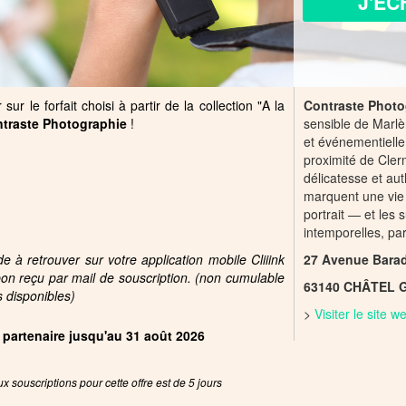
J'ÉC
ur le forfait choisi à partir de la collection "A la
Contraste Photo
traste Photographie
!
sensible de Marlè
et événementielle
proximité de Cler
délicatesse et aut
marquent une vie
portrait — et les
intemporelles, p
 à retrouver sur votre application mobile Cliiink
27 Avenue Bara
pon reçu par mail de souscription. (non cumulable
63140 CHÂTEL 
s disponibles)
>
Visiter le site 
e partenaire jusqu'au 31 août 2026
x souscriptions pour cette offre est de 5 jours