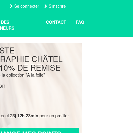
Se connecter
S'inscrire
 DES
CONTACT
FAQ
NEURS
STE
RAPHIE CHÂTEL
10% DE REMISE
 la collection "A la folie"
on
res et
23j 12h 23min
pour en profiter