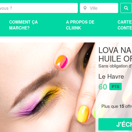
COMMENT ÇA
A PROPOS DE
CARTE
MARCHE?
CLIIINK
CONTE
LOVA NA
HUILE O
Sans obligation d
Le Havre
60
PTS
Plus que
15
off
J'ÉC