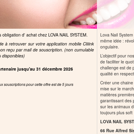
ans obligation d' achat chez LOVA NAIL SYSTEM.
Lova Nail System 
même idée : révol
 à retrouver sur votre application mobile Cliiink
ongulaire.
pon reçu par mail de souscription. (non cumulable
s disponibles)
L’objectif pour n
de faciliter le qu
challenge est de 
partenaire jusqu'au 31 décembre 2026
qualité en respec
Créer une chaine 
x souscriptions pour cette offre est de 5 jours
mise sur le marc
matières première
garantissant des 
sur les animaux d
toujours plus soft 
LOVA NAIL SYS
66 Rue Alfred Si