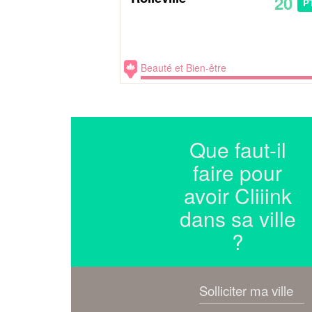
20
P
Beauté et Bien-être
Que faut-il
faire pour
avoir Cliiink
dans sa ville
?
Solliciter ma ville