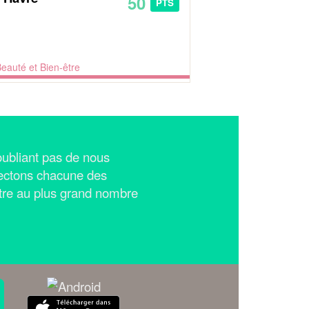
50
PTS
eauté et Bien-être
n'oubliant pas de nous
ectons chacune des
tre au plus grand nombre