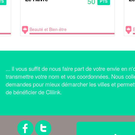
50
TS
PTS
Beauté et Bien-être
B
... il vous suffit de nous faire part de votre envie en 
transmettre votre nom et vos coordonnées.
Nous coll
demandes pour mieux démarcher les villes et permet
de bénéficier de Cliiink.