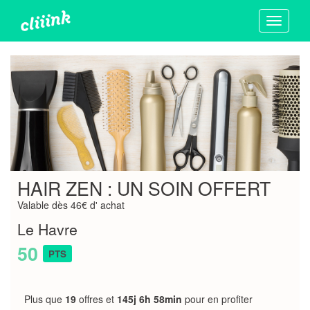
Toggle
navigati
HAIR ZEN : UN SOIN OFFERT
Valable dès 46€ d' achat
Le Havre
50
PTS
Plus que
19
offres et
145j 6h 58min
pour en profiter