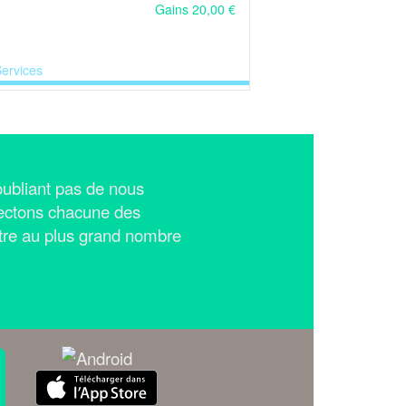
Gains 20,00 €
ervices
n'oubliant pas de nous
ectons chacune des
tre au plus grand nombre