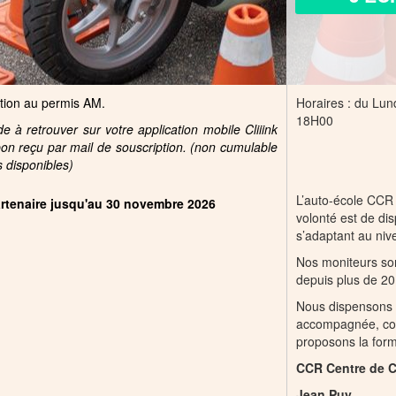
ption au permis AM.
Horaires : du Lun
18H00
 à retrouver sur votre application mobile Cliiink
pon reçu par mail de souscription. (non cumulable
Samedi >
s disponibles)
L’auto-école CCR
partenaire jusqu'au 30 novembre 2026
volonté est de di
s’adaptant au niv
Nos moniteurs son
depuis plus de 2
Nous dispensons p
accompagnée, con
proposons la form
CCR Centre de 
Jean Puy