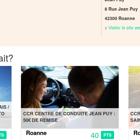
8 Rue Jean Puy
42300 Roanne
>
Visiter le site 
ait?
IS /
TO
CCR CENTRE DE CONDUITE JEAN PUY :
CCR
50€ DE REMISE
SAI
Roanne
R
40
TS
PTS