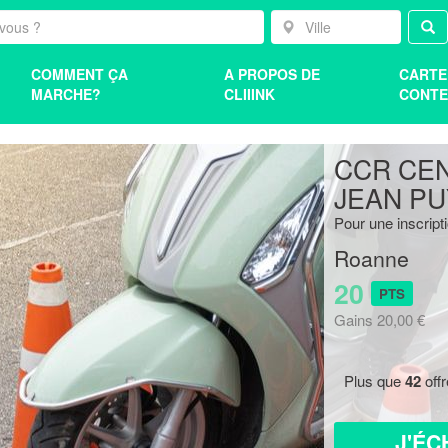
COMMENT ÇA
A PROPOS DE
CARTE
MARCHE?
CLIIINK
CONTE
CCR CE
JEAN PU
Pour une inscrip
Roanne
20
PTS
Gains 20,00 €
Plus que
42
off
J'ÉC