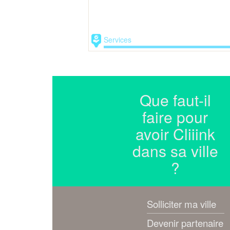
Services
Que faut-il
faire pour
avoir Cliiink
dans sa ville
?
Solliciter ma ville
Devenir partenaire