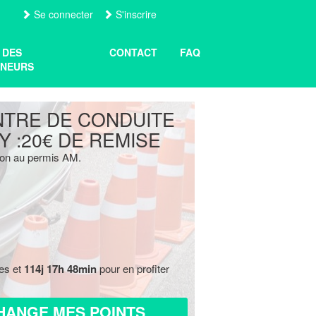
Se connecter
S'inscrire
 DES
CONTACT
FAQ
NEURS
NTRE DE CONDUITE
Y :20€ DE REMISE
tion au permis AM.
res et
114j 17h 48min
pour en profiter
HANGE MES POINTS