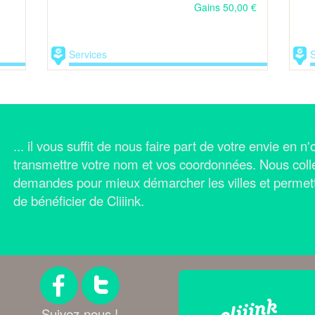
Gains 50,00 €
Services
S
... il vous suffit de nous faire part de votre envie en 
transmettre votre nom et vos coordonnées.
Nous coll
demandes pour mieux démarcher les villes et permet
de bénéficier de Cliiink.
Suivez-nous !