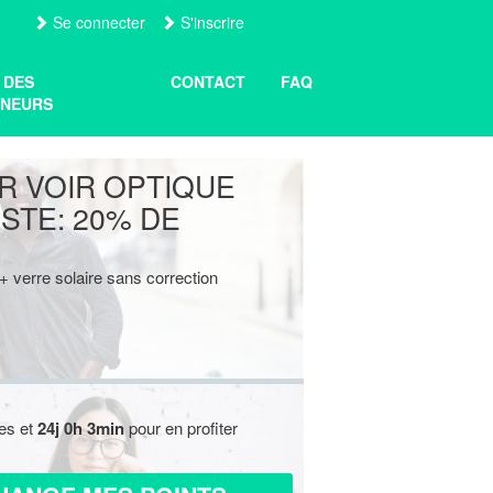
Se connecter
S'inscrire
 DES
CONTACT
FAQ
NEURS
R VOIR OPTIQUE
STE: 20% DE
 verre solaire sans correction
res et
24j 0h 3min
pour en profiter