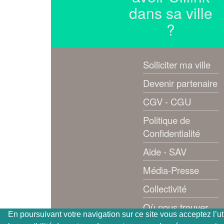
dans sa ville
?
Solliciter ma ville
Devenir partenaire
CGV - CGU
Politique de
Confidentialité
Aide - SAV
Média-Presse
Collectivité
Où nous trouver
En poursuivant votre navigation sur ce site vous acceptez l’ut