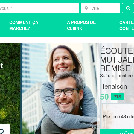
COMMENT ÇA
A PROPOS DE
CARTE
MARCHE?
CLIIINK
CONTE
ÉCOUTE
MUTUALI
REMISE
Sur une monture +
Renaison
50
PTS
Plus que
43
off