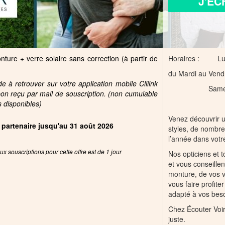
J'ÉC
ure + verre solaire sans correction (à partir de
Horaires : Lun
du Mardi au Vend
 à retrouver sur votre application mobile Cliiink
Samedi > 9H
pon reçu par mail de souscription. (non cumulable
s disponibles)
Venez découvrir u
e partenaire jusqu'au 31 août 2026
styles, de nombre
l’année dans votr
x souscriptions pour cette offre est de 1 jour
Nos opticiens et 
et vous conseille
monture, de vos v
vous faire profite
adapté à vos beso
Chez Écouter Voir,
juste.