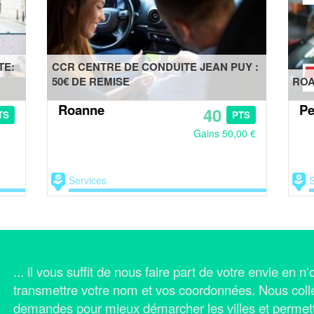
TE:
CCR CENTRE DE CONDUITE JEAN PUY :
50€ DE REMISE
ROA
Roanne
Pe
40
TS
PTS
Gains 50,00 €
Services
S
... il vous suffit de nous faire part de votre envie en 
transmettre votre nom et vos coordonnées.
Nous coll
demandes pour mieux démarcher les villes et permet