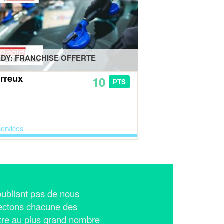
DY: FRANCHISE OFFERTE
rreux
10
PTS
ervices
n'oubliant pas de nous
ectons chacune des
tre au plus grand nombre