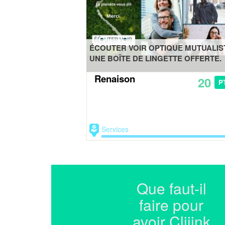
ÉCOUTER VOIR OPTIQUE MUTUALIS
UNE BOÎTE DE LINGETTE OFFERTE.
Renaison
20
P
Services
Que faut-il
faire pour
avoir Cliiink