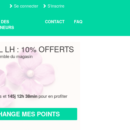
Se connecter
S'inscrire
 DES
CONTACT
FAQ
NEURS
 LH : 10% OFFERTS
semble du magasin
s et
145j 12h 38min
pour en profiter
HANGE MES POINTS