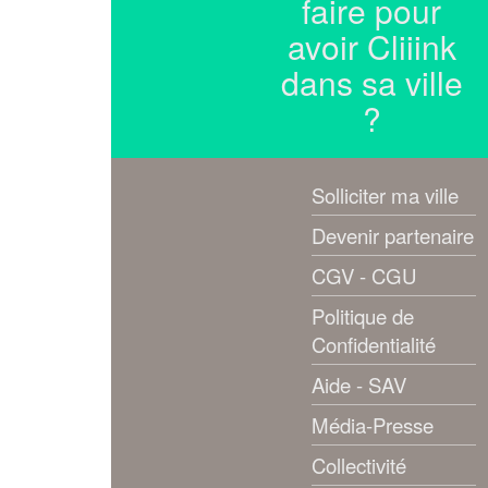
faire pour
avoir Cliiink
dans sa ville
?
Solliciter ma ville
Devenir partenaire
CGV - CGU
Politique de
Confidentialité
Aide - SAV
Média-Presse
Collectivité