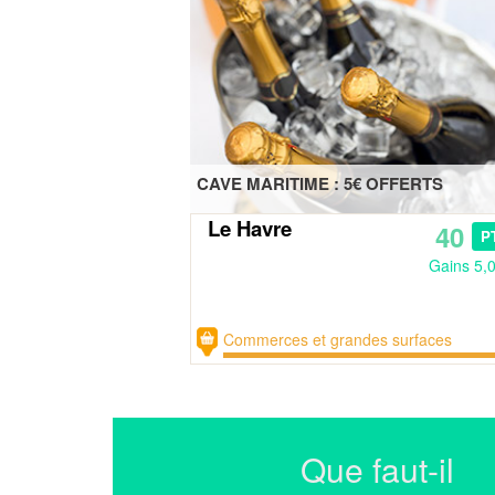
CAVE MARITIME : 5€ OFFERTS
Le Havre
40
P
Gains 5,
Commerces et grandes surfaces
Que faut-il