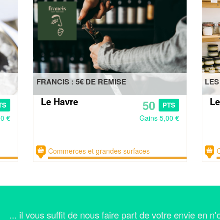
FRANCIS : 5€ DE REMISE
LES
Le Havre
Le
50
TS
PTS
00 €
Gains 5,00 €
Commerces et grandes surfaces
... il vous suffit de nous faire part de votre envie en 