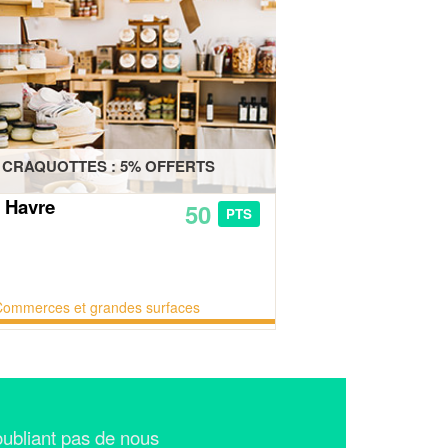
 CRAQUOTTES : 5% OFFERTS
 Havre
50
PTS
Commerces et grandes surfaces
n'oubliant pas de nous