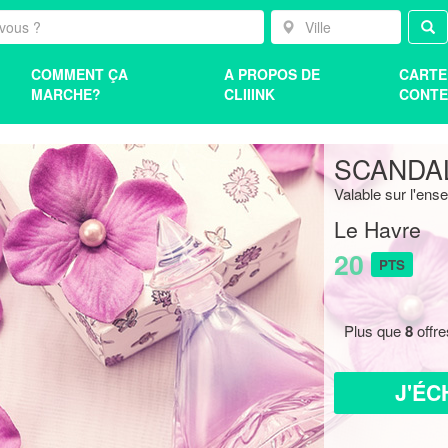
COMMENT ÇA
A PROPOS DE
CARTE
MARCHE?
CLIIINK
CONTE
SCANDAL
Valable sur l'en
Le Havre
20
PTS
Plus que
8
offre
J'ÉC