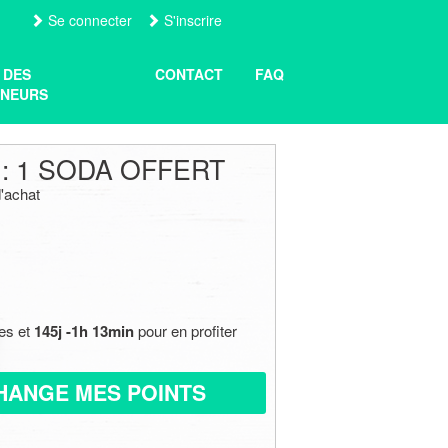
Se connecter
S'inscrire
 DES
CONTACT
FAQ
NEURS
 : 1 SODA OFFERT
'achat
res et
145j -1h 13min
pour en profiter
HANGE MES POINTS