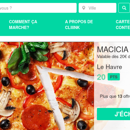
COMMENT ÇA
A PROPOS DE
CARTE
MARCHE?
CLIIINK
CONTE
MACICIA
Valable dès 20€ d
Le Havre
20
PTS
Plus que
13
off
J'ÉC