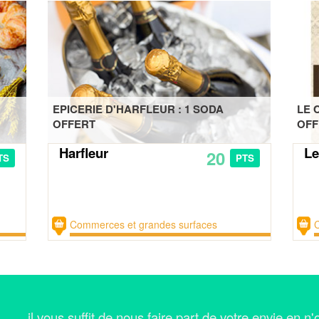
EPICERIE D'HARFLEUR : 1 SODA
LE 
OFFERT
OFF
Harfleur
Le
20
TS
PTS
Commerces et grandes surfaces
... il vous suffit de nous faire part de votre envie en 