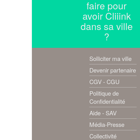
faire pour
avoir Cliiink
dans sa ville
?
Solliciter ma ville
Devenir partenaire
CGV - CGU
Politique de
Confidentialité
Aide - SAV
Média-Presse
Collectivité