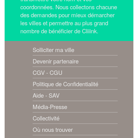
coordonnées.
Nous collectons chacune
des demandes pour mieux démarcher
les villes et permettre au plus grand
nombre de bénéficier de Cliiink.
Solliciter ma ville
Devenir partenaire
CGV - CGU
Politique de Confidentialité
Aide - SAV
Média-Presse
Collectivité
Où nous trouver