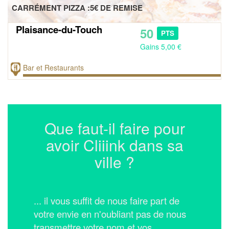
CARRÉMENT PIZZA :5€ DE REMISE
Plaisance-du-Touch
50
PTS
Gains 5,00 €
Bar et Restaurants
Que faut-il faire pour
avoir Cliiink dans sa
ville ?
... il vous suffit de nous faire part de
votre envie en n'oubliant pas de nous
transmettre votre nom et vos