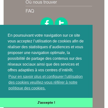
Où nous trouver
FAQ
Suivez-nous !
En poursuivant votre navigation sur ce site
vous acceptez l’utilisation de cookies afin de
réaliser des statistiques d’audiences et vous
proposer une navigation optimale, la
possibilité de partage des contenus sur des
réseaux sociaux ainsi que des services et
offres adaptées à vos centres d’intérêt.
Où trouver
Pour en savoir plus et configurer l'utilisation
une carte de tri ?
des cookies veuillez-vous référer à notre
politique des cookies.
Je télécharge l'app mobile
J'accepte !
iOS & Android