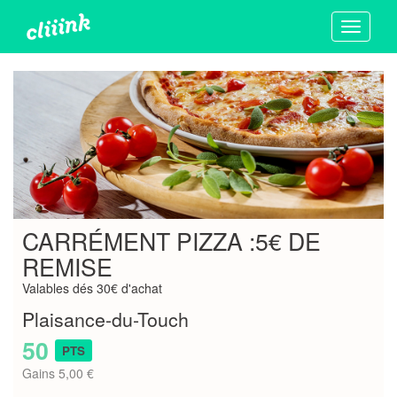
Toggle
navigati
CARRÉMENT PIZZA :5€ DE
REMISE
Valables dés 30€ d'achat
Plaisance-du-Touch
50
PTS
Gains 5,00 €