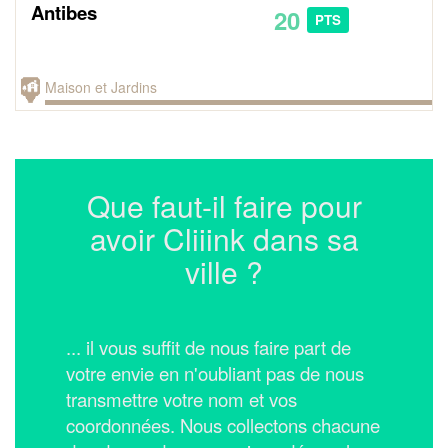
Antibes
20
PTS
Maison et Jardins
Que faut-il faire pour
avoir Cliiink dans sa
ville ?
... il vous suffit de nous faire part de
votre envie en n'oubliant pas de nous
transmettre votre nom et vos
coordonnées.
Nous collectons chacune