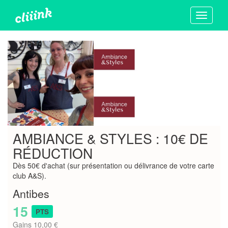
Toggle
navigati
AMBIANCE & STYLES : 10€ DE
RÉDUCTION
Dès 50€ d'achat (sur présentation ou délivrance de votre carte
club A&S).
Antibes
15
PTS
Gains 10,00 €