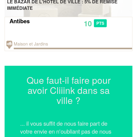
LE BAZAR DE L'HOTEL DE VILLE : 5% DE REMISE
IMMÉDIATE
Antibes
10
PTS
Maison et Jardins
Que faut-il faire pour
avoir Cliiink dans sa
ville ?
... il vous suffit de nous faire part de
votre envie en n'oubliant pas de nous