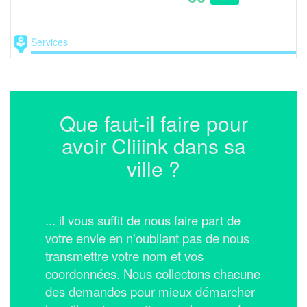
Services
Que faut-il faire pour
avoir Cliiink dans sa
ville ?
... il vous suffit de nous faire part de
votre envie en n'oubliant pas de nous
transmettre votre nom et vos
coordonnées.
Nous collectons chacune
des demandes pour mieux démarcher