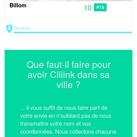
Billom
10
PTS
Services
Que faut-il faire pour
avoir Cliiink dans sa
ville ?
... il vous suffit de nous faire part de
votre envie en n'oubliant pas de nous
transmettre votre nom et vos
coordonnées.
Nous collectons chacune