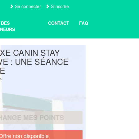
Se connecter
S'inscrire
 DES
CONTACT
FAQ
NEURS
E CANIN STAY
VE : UNE SÉANCE
TE
e.
HANGE MES POINTS
Offre non disponible