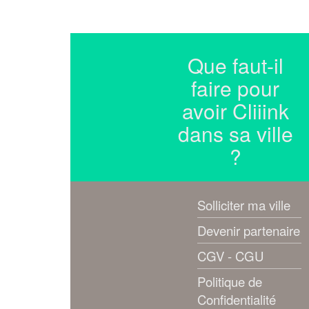
Que faut-il
faire pour
avoir Cliiink
dans sa ville
?
Solliciter ma ville
Devenir partenaire
CGV - CGU
Politique de
Confidentialité