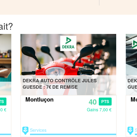
ait?
DEKRA AUTO CONTRÔLE JULES
DEK
GUESDE : 7€ DE REMISE
GUE
Montluçon
Mo
40
TS
PTS
00 €
Gains 7,00 €
Services
S