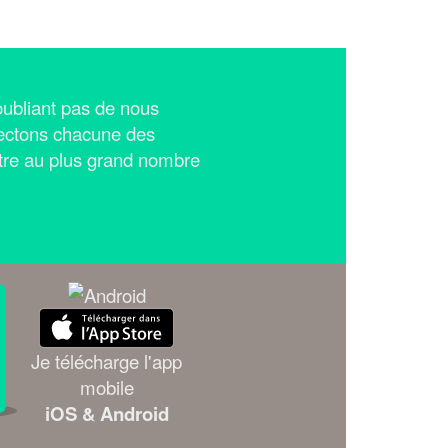
n'oubliant pas de nous
ectons chacune des
tre au plus grand nombre
Je télécharge l'app
mobile
iOS & Android