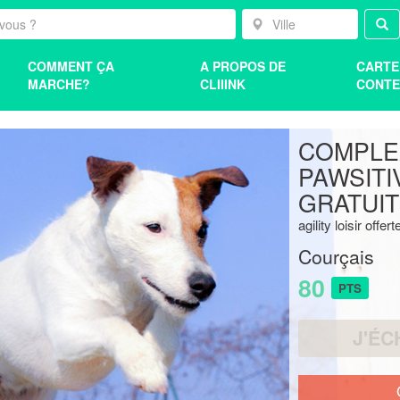
COMMENT ÇA
A PROPOS DE
CARTE
MARCHE?
CLIIINK
CONTE
COMPLEX
PAWSITI
GRATUI
agility loisir offert
Courçais
80
PTS
J'ÉC