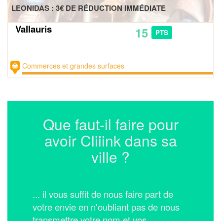
LEONIDAS : 3€ DE RÉDUCTION IMMÉDIATE
Vallauris
15
PTS
Commerces et grandes surfaces
Que faut-il faire pour
avoir Cliiink dans sa
ville ?
... il vous suffit de nous faire part de
votre envie en n'oubliant pas de nous
transmettre votre nom et vos