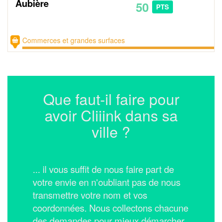
Aubière
50
PTS
Commerces et grandes surfaces
Que faut-il faire pour
avoir Cliiink dans sa
ville ?
... il vous suffit de nous faire part de
votre envie en n'oubliant pas de nous
transmettre votre nom et vos
coordonnées.
Nous collectons chacune
des demandes pour mieux démarcher