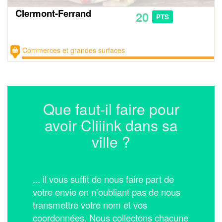
Clermont-Ferrand
20
PTS
Commerces et grandes surfaces
Que faut-il faire pour
avoir Cliiink dans sa
ville ?
... il vous suffit de nous faire part de
votre envie en n'oubliant pas de nous
transmettre votre nom et vos
coordonnées.
Nous collectons chacune