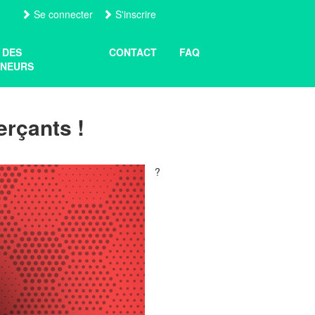
Se connecter
S'inscrire
 DES
CONTACT
FAQ
NEURS
erçants !
?