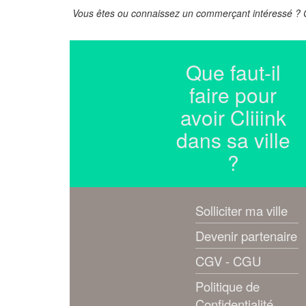
Vous êtes ou connaissez un commerçant intéressé ? Co
Que faut-il
faire pour
avoir Cliiink
dans sa ville
?
Solliciter ma ville
Devenir partenaire
CGV - CGU
Politique de
Confidentialité