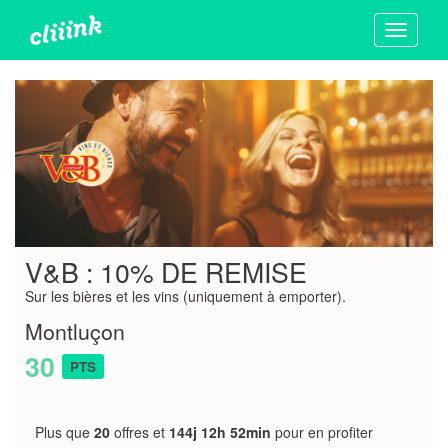
Toggle
navigati
V&B : 10% DE REMISE
Sur les bières et les vins (uniquement à emporter).
Montluçon
30
PTS
Plus que
20
offres et
144j 12h 52min
pour en profiter