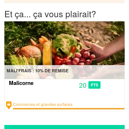
Et ça... ça vous plairait?
MALI'FRAIS : 10% DE REMISE
Malicorne
20
PTS
Commerces et grandes surfaces