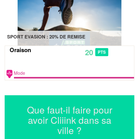
SPORT EVASION : 20% DE REMISE
Oraison
20
PTS
Mode
Que faut-il faire pour
avoir Cliiink dans sa
ville ?