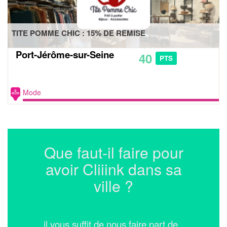
TITE POMME CHIC : 15% DE REMISE
Port-Jérôme-sur-Seine
40
PTS
Mode
Que faut-il faire pour
avoir Cliiink dans sa
ville ?
... il vous suffit de nous faire part de