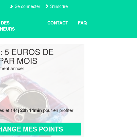
Se connecter
S'inscrire
 DES
CONTACT
FAQ
NEURS
 : 5 EUROS DE
PAR MOIS
ment annuel
res et
144j 20h 14min
pour en profiter
HANGE MES POINTS