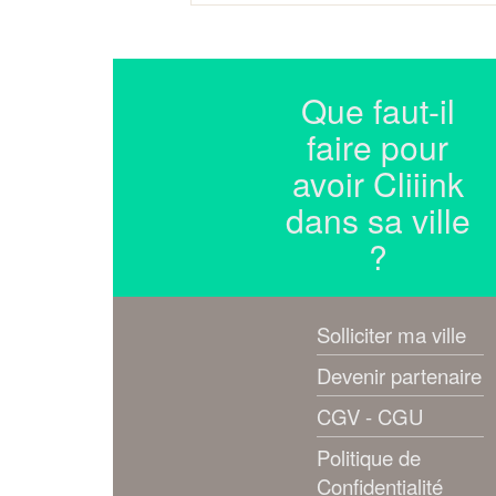
Que faut-il
faire pour
avoir Cliiink
dans sa ville
?
Solliciter ma ville
Devenir partenaire
CGV - CGU
Politique de
Confidentialité