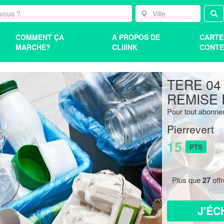
COMMENT ÇA
A PROPOS DE
CARTE
MARCHE?
CLIIINK
CONTE
TERE 04
REMISE 
Pour tout abonne
Pierrevert
15
PTS
Plus que
27
off
J'ÉC