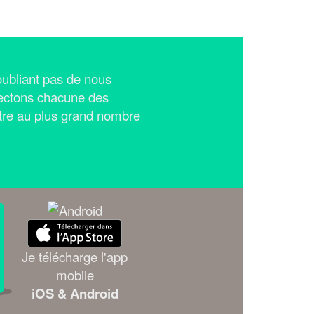
n'oubliant pas de nous
ectons chacune des
tre au plus grand nombre
Je télécharge l'app
mobile
iOS & Android