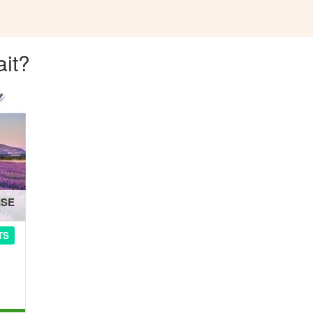
ait?
ISE
TS