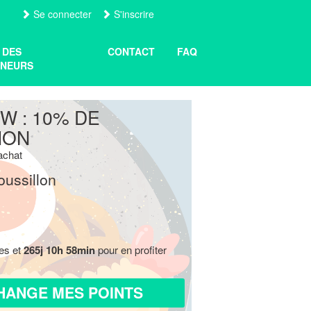
Se connecter
S'inscrire
 DES
CONTACT
FAQ
NEURS
W : 10% DE
ION
'achat
ussillon
res et
265j 10h 58min
pour en profiter
HANGE MES POINTS