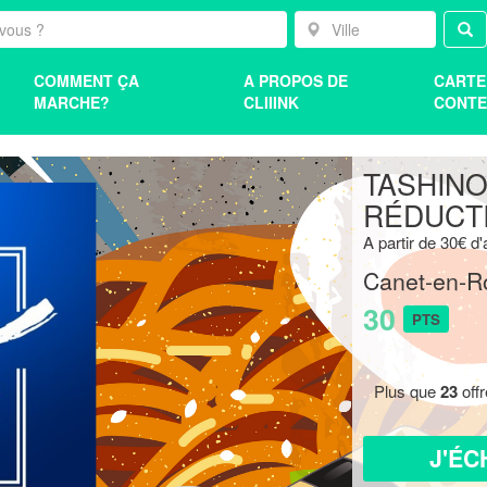
COMMENT ÇA
A PROPOS DE
CARTE
MARCHE?
CLIIINK
CONTE
TASHINO
RÉDUCT
A partir de 30€ d
Canet-en-Ro
30
PTS
Plus que
23
off
J'ÉC