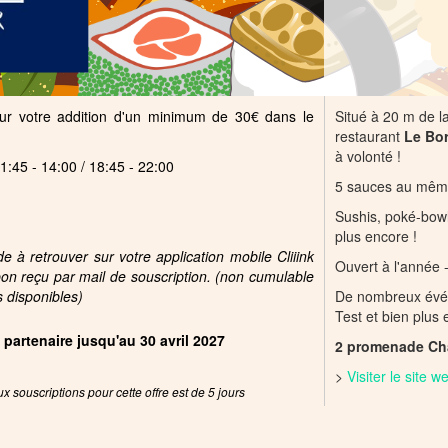
sur votre addition d'un minimum de 30€ dans le
Situé à 20 m de l
restaurant
Le Bo
à volonté !
:45 - 14:00 / 18:45 - 22:00
5 sauces au même
Sushis, poké-bowl
plus encore !
 à retrouver sur votre application mobile Cliiink
Ouvert à l'année -
pon reçu par mail de souscription. (non cumulable
s disponibles)
De nombreux évén
Test et bien plus 
e partenaire jusqu'au 30 avril 2027
2 promenade Cha
>
Visiter le site 
x souscriptions pour cette offre est de 5 jours