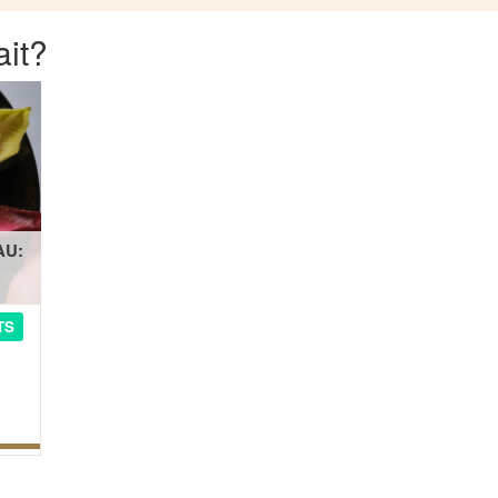
ait?
AU:
TS