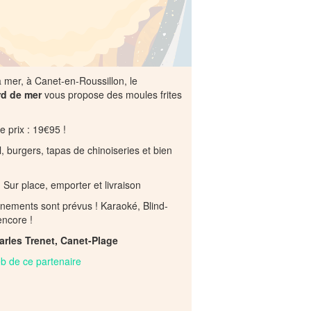
a mer, à Canet-en-Roussillon, le
rd de mer
vous propose des moules frites
 prix : 19€95 !
, burgers, tapas de chinoiseries et bien
 Sur place, emporter et livraison
ements sont prévus ! Karaoké, Blind-
encore !
rles Trenet, Canet-Plage
web de ce partenaire