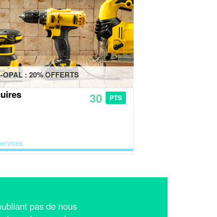
-OPAL : 20% OFFERTS
uires
30
PTS
ervices
n'oubliant pas de nous