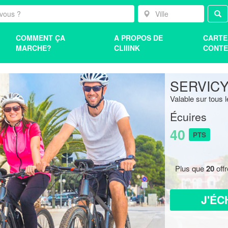
COMMENT ÇA
A PROPOS DE
CARTE
MARCHE?
CLIIINK
CONTE
SERVICY
Valable sur tous 
Écuires
40
PTS
Plus que
20
off
J'ÉC