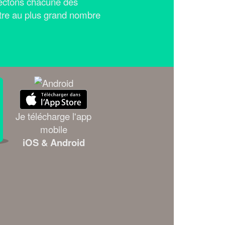
ectons chacune des
tre au plus grand nombre
Je télécharge l'app
mobile
iOS & Android