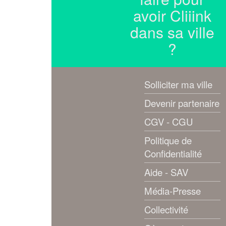
avoir Cliiink
dans sa ville
?
Solliciter ma ville
Devenir partenaire
CGV - CGU
Politique de
Confidentialité
Aide - SAV
Média-Presse
Collectivité