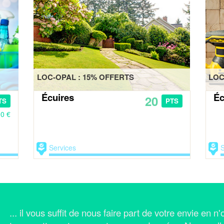
LOC-OPAL : 15% OFFERTS
LOC
Écuires
Éc
20
TS
PTS
00 €
Services
S
... il vous suffit de nous faire part de votre envie en 