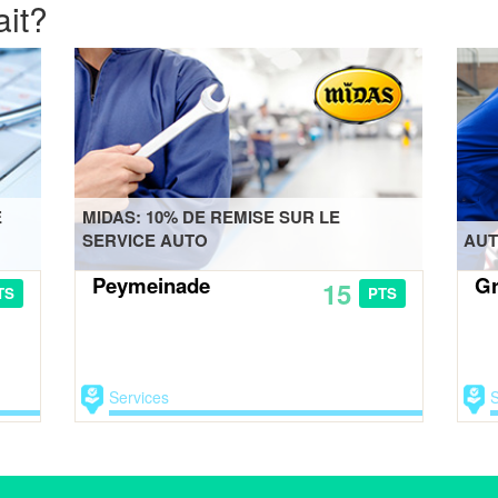
ait?
E
MIDAS: 10% DE REMISE SUR LE
SERVICE AUTO
AUT
Peymeinade
Gr
15
TS
PTS
Services
S