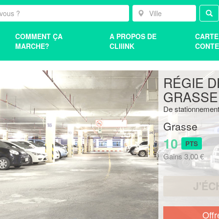
COMMENT ÇA
A PROPOS DE
CARTE
MARCHE?
CLIIINK
CONTE
RÉGIE D
GRASSE:
De stationnement 
Grasse
10
PTS
Gains 3,00 €
J'ÉC
Offr