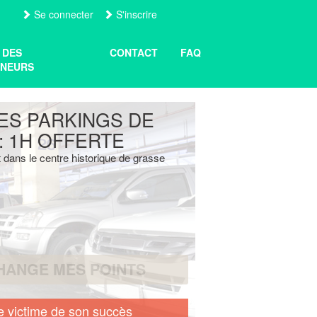
Se connecter
S'inscrire
 DES
CONTACT
FAQ
NEURS
ES PARKINGS DE
 1H OFFERTE
dans le centre historique de grasse
HANGE MES POINTS
e victime de son succès