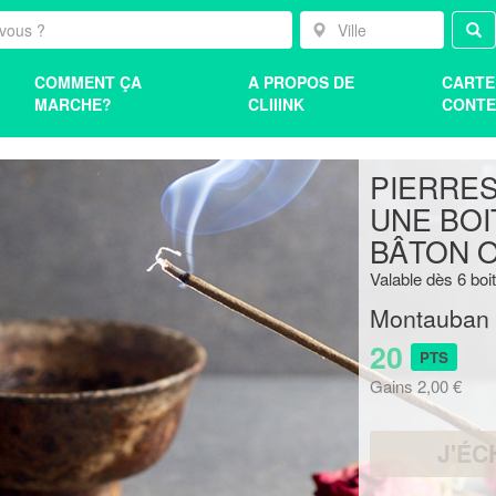
COMMENT ÇA
A PROPOS DE
CARTE
MARCHE?
CLIIINK
CONTE
PIERRES
UNE BOI
BÂTON 
Valable dès 6 boi
Montauban
20
PTS
Gains 2,00 €
J'ÉC