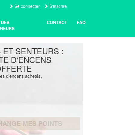
Se connecter
S'inscrire
 DES
CONTACT
FAQ
NEURS
 ET SENTEURS :
TE D'ENCENS
OFFERTE
tes d'encens achetés.
HANGE MES POINTS