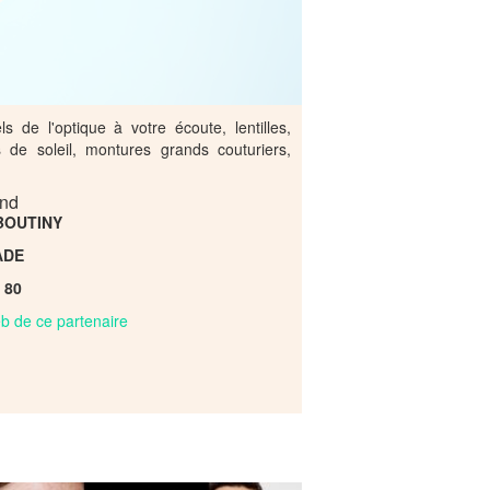
s de l'optique à votre écoute, lentilles,
es de soleil, montures grands couturiers,
and
 BOUTINY
ADE
6 80
web de ce partenaire