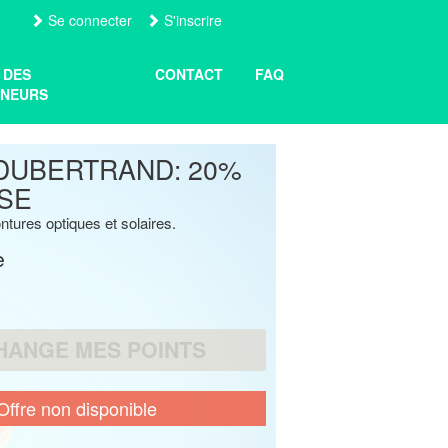
Se connecter
S'inscrire
 DES
CONTACT
FAQ
NEURS
DUBERTRAND: 20%
SE
ntures optiques et solaires.
e
HANGE MES POINTS
Offre non disponible