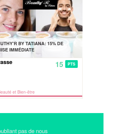
UTHY'R BY TATIANA: 15% DE
ISE IMMÉDIATE
asse
15
PTS
eauté et Bien-être
n'oubliant pas de nous