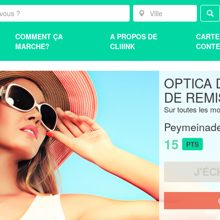
COMMENT ÇA
A PROPOS DE
CARTE
MARCHE?
CLIIINK
CONTE
OPTICA 
DE REMI
Sur toutes les mo
Peymeinad
15
PTS
J'ÉC