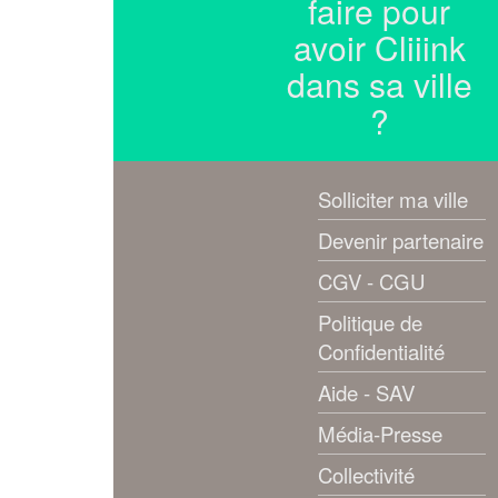
faire pour
avoir Cliiink
dans sa ville
?
Solliciter ma ville
Devenir partenaire
CGV - CGU
Politique de
Confidentialité
Aide - SAV
Média-Presse
Collectivité