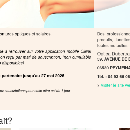
ntures optiques et solaires.
Des professionnel
produits, lunett
toutes mutuelles.
 à retrouver sur votre application mobile Cliiink
Optica Dubertr
pon reçu par mail de souscription. (non cumulable
59, AVENUE DE
s disponibles)
06530 PEYMEIN
re partenaire jusqu'au 27 mai 2025
Tél. : 04 93 66 0
>
Visiter le site 
x souscriptions pour cette offre est de 1 jour
ait?