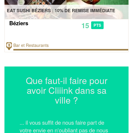
EAT SUSHI BÉZIERS : 10% DE REMISE IMMÉDIATE
Béziers
15
PTS
Bar et Restaurants
Que faut-il faire pour
avoir Cliiink dans sa
ville ?
... il vous suffit de nous faire part de
votre envie en n'oubliant pas de nous