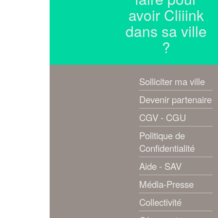
avoir Cliiink
dans sa ville
?
Solliciter ma ville
Devenir partenaire
CGV - CGU
Politique de
Confidentialité
Aide - SAV
Média-Presse
Collectivité