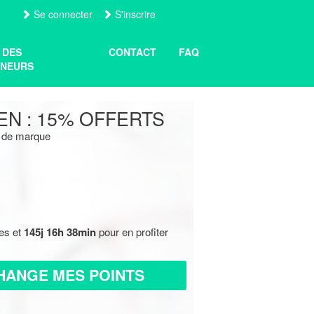
Se connecter
S'inscrire
 DES
CONTACT
FAQ
NEURS
IEN : 15% OFFERTS
s de marque
res et
145j 16h 38min
pour en profiter
HANGE MES POINTS