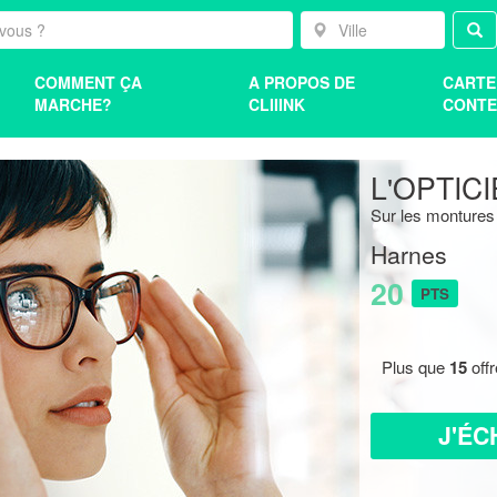
COMMENT ÇA
A PROPOS DE
CARTE
MARCHE?
CLIIINK
CONTE
L'OPTIC
Sur les monture
Harnes
20
PTS
Plus que
15
off
J'ÉC