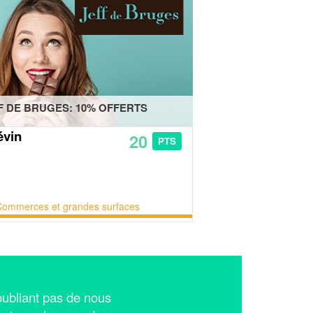
F DE BRUGES: 10% OFFERTS
évin
20
PTS
Commerces et grandes surfaces
n'oubliant pas de nous