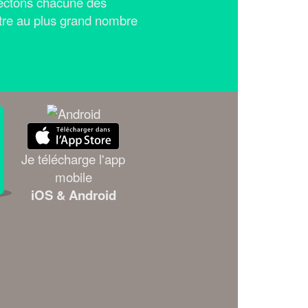
ectons chacune des
tre au plus grand nombre
Je télécharge l'app
mobile
iOS & Android