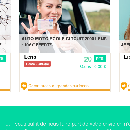
AUTO MOTO ECOLE CIRCUIT 2000 LENS
E
: 10€ OFFERTS
JEF
Lens
Li
20
TS
PTS
Reste 3 offre(s)
Gains 10,00 €
Commerces et grandes surfaces
... il vous suffit de nous faire part de votre envie en 