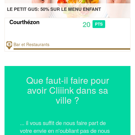
LE PETIT GUS: 50% SUR LE MENU ENFANT
Courthézon
20
PTS
Bar et Restaurants
Que faut-il faire pour
avoir Cliiink dans sa
ville ?
... il vous suffit de nous faire part de
votre envie en n'oubliant pas de nous