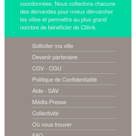
coordonnées.
Nous collectons chacune
des demandes pour mieux démarcher
les villes et permettre au plus grand
nombre de bénéficier de Cliiink.
Solliciter ma ville
Devenir partenaire
CGV - CGU
Politique de Confidentialité
Aide - SAV
Média-Presse
Collectivité
Où nous trouver
FAQ