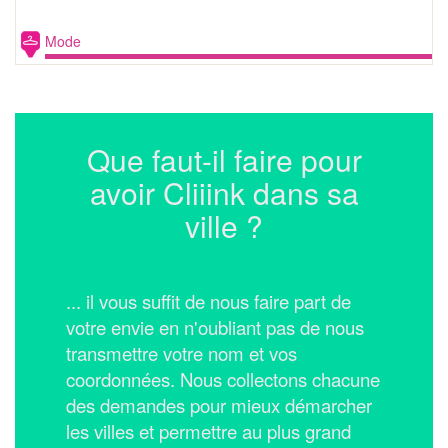
Mode
Que faut-il faire pour
avoir Cliiink dans sa
ville ?
... il vous suffit de nous faire part de
votre envie en n'oubliant pas de nous
transmettre votre nom et vos
coordonnées.
Nous collectons chacune
des demandes pour mieux démarcher
les villes et permettre au plus grand