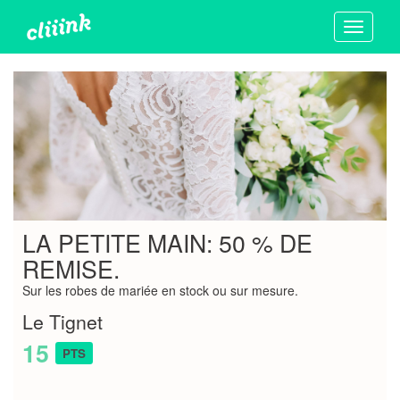
Toggle
navigati
LA PETITE MAIN: 50 % DE
REMISE.
Sur les robes de mariée en stock ou sur mesure.
Le Tignet
15
PTS