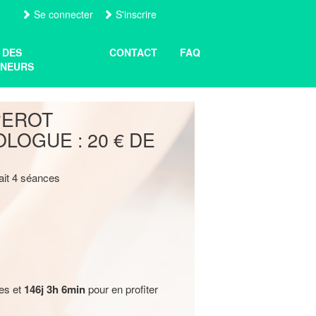
Se connecter
S'inscrire
 DES
CONTACT
FAQ
NEURS
PEROT
LOGUE : 20 € DE
fait 4 séances
res et
146j 3h 6min
pour en profiter