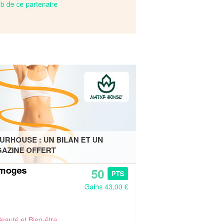
web de ce partenaire
URHOUSE : UN BILAN ET UN
AZINE OFFERT
imoges
50
PTS
Gains 43,00 €
eauté et Bien-être