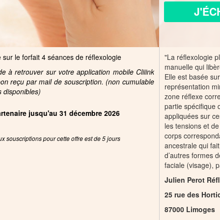
J'ÉC
 sur le forfait 4 séances de réflexologie
"La réflexologie p
manuelle qui libèr
 à retrouver sur votre application mobile Cliiink
Elle est basée sur
pon reçu par mail de souscription. (non cumulable
représentation mi
s disponibles)
zone réflexe cor
partie spécifique
partenaire jusqu'au 31 décembre 2026
appliquées sur ce
les tensions et de 
corps corresponda
x souscriptions pour cette offre est de 5 jours
ancestrale qui fai
d’autres formes de
faciale (visage), p
Julien Perot Ré
25 rue des Horti
87000 Limoges