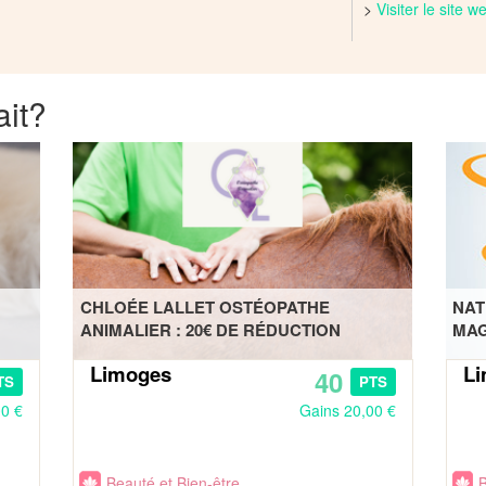
>
Visiter le site 
ait?
CHLOÉE LALLET OSTÉOPATHE
NAT
ANIMALIER : 20€ DE RÉDUCTION
MAG
Limoges
L
40
TS
PTS
00 €
Gains 20,00 €
Beauté et Bien-être
B