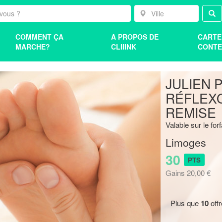
COMMENT ÇA
A PROPOS DE
CARTE
MARCHE?
CLIIINK
CONTE
JULIEN 
RÉFLEXO
REMISE
Valable sur le for
Limoges
30
PTS
Gains 20,00 €
Plus que
10
off