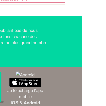
n'oubliant pas de nous
ectons chacune des
tre au plus grand nombre
Je télécharge l'app
mobile
iOS & Android