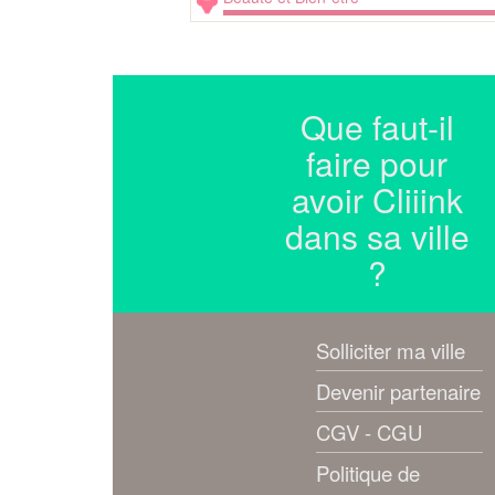
Que faut-il
faire pour
avoir Cliiink
dans sa ville
?
Solliciter ma ville
Devenir partenaire
CGV - CGU
Politique de