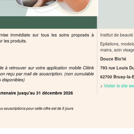
mise immédiate sur tous les soins proposés à
Institut de beauté
ur les produits.
Epilations, model
mains, soin visag
Douce Bio'té
 à retrouver sur votre application mobile Cliiink
793 rue Louis D
pon reçu par mail de souscription. (non cumulable
62700 Bruay-la-B
s disponibles)
>
Visiter le site 
partenaire jusqu'au 31 décembre 2026
x souscriptions pour cette offre est de 5 jours