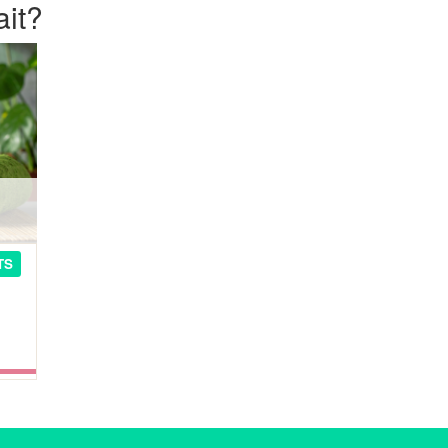
ait?
TS