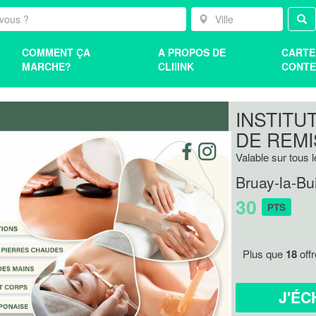
COMMENT ÇA
A PROPOS DE
CARTE
MARCHE?
CLIIINK
CONTE
INSTITU
DE REMI
Valable sur tous l
Bruay-la-Bu
30
PTS
Plus que
18
off
J'ÉC