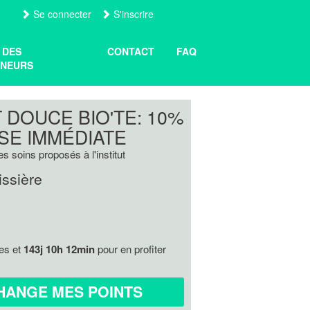
Se connecter
S'inscrire
 DES
CONTACT
FAQ
NEURS
T DOUCE BIO'TE: 10%
SE IMMÉDIATE
es soins proposés à l'institut
issière
res et
143j 10h 12min
pour en profiter
HANGE MES POINTS