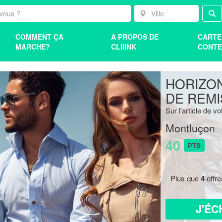
COMMENT ÇA
A PROPOS DE
CARTE
MARCHE?
CLIIINK
CONTE
HORIZON
DE REMI
Sur l'article de vo
Montluçon
40
PTS
Plus que
4
offre
J'ÉC