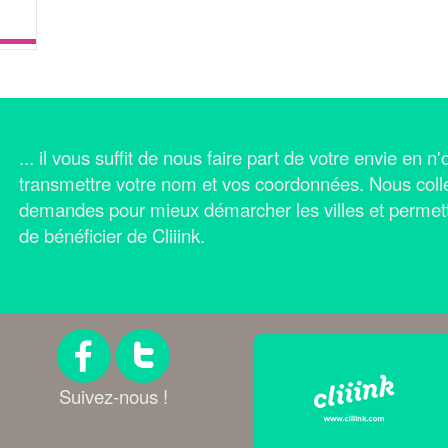
... il vous suffit de nous faire part de votre envie en 
transmettre votre nom et vos coordonnées.
Nous coll
demandes pour mieux démarcher les villes et permet
de bénéficier de Cliiink.
Suivez-nous !