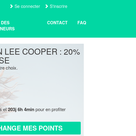
Se connecter
S'inscrire
 DES
CONTACT
FAQ
NEURS
 LEE COOPER : 20%
SE
tre choix.
s et
203j 6h 4min
pour en profiter
HANGE MES POINTS