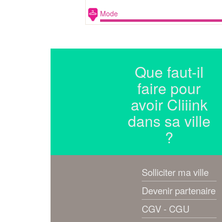
Mode
Que faut-il
faire pour
avoir Cliiink
dans sa ville
?
Solliciter ma ville
Devenir partenaire
CGV - CGU