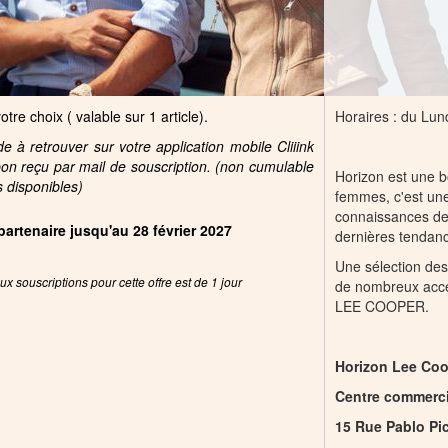
tre choix ( valable sur 1 article).
Horaires : du Lu
 à retrouver sur votre application mobile Cliiink
pon reçu par mail de souscription. (non cumulable
Horizon est une b
s disponibles)
femmes, c'est une
connaissances de 
 partenaire jusqu'au 28 février 2027
dernières tendan
Une sélection des
x souscriptions pour cette offre est de 1 jour
de nombreux acc
LEE COOPER.
Horizon Lee Co
Centre commerci
15 Rue Pablo Pi