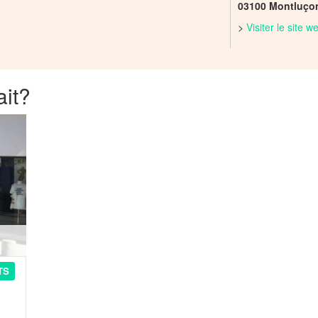
03100 Montluço
>
Visiter le site 
ait?
TS