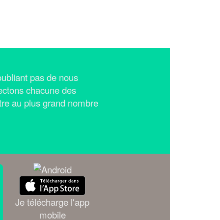
n'oubliant pas de nous
ectons chacune des
tre au plus grand nombre
Je télécharge l'app
mobile