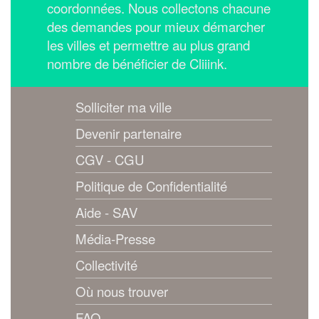
coordonnées.
Nous collectons chacune
des demandes pour mieux démarcher
les villes et permettre au plus grand
nombre de bénéficier de Cliiink.
Solliciter ma ville
Devenir partenaire
CGV - CGU
Politique de Confidentialité
Aide - SAV
Média-Presse
Collectivité
Où nous trouver
FAQ