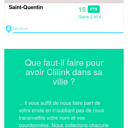
Saint-Quentin
15
PTS
Gains 3,00 €
Services
Que faut-il faire pour
avoir Cliiink dans sa
ville ?
... il vous suffit de nous faire part de
votre envie en n'oubliant pas de nous
transmettre votre nom et vos
coordonnées.
Nous collectons chacune