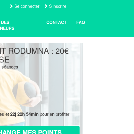
Se connecter
S'inscrire
 DES
CONTACT
FAQ
NEURS
T RODUMNA : 20€
SE
10 séances
res et
22j 22h 54min
pour en profiter
HANGE MES POINTS