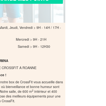
 Mardi, Jeudi, Vendredi > 9H - 14H / 17H -
di > 9H - 21H
 > 9H - 12H30
UMNA
E CROSSFIT A ROANNE
nce !
notre box de CrossFit vous accueille dans
l où bienveillance et bonne humeur sont
2
 Notre salle, de 600 m
intérieur et 400
pose des meilleurs équipements pour une
 CrossFit.