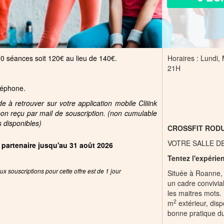
10 séances soit 120€ au lieu de 140€.
Horaires : Lundi,
21H
Mercre
éléphone.
Samedi
 à retrouver sur votre application mobile Cliiink
pon reçu par mail de souscription. (non cumulable
s disponibles)
CROSSFIT ROD
VOTRE SALLE D
e partenaire jusqu'au 31 août 2026
Tentez l'expérie
x souscriptions pour cette offre est de 1 jour
Située à Roanne, 
un cadre convivia
les maitres mots.
2
m
extérieur, dis
bonne pratique du