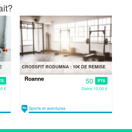
ait?
E
CROSSFIT RODUMNA : 10€ DE REMISE
Roanne
50
TS
PTS
00 €
Gains 10,00 €
Sports et aventures