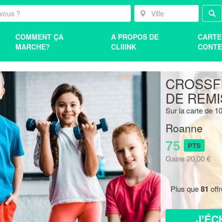
COMMENT ÇA
A PROPOS DE
CARTE
MARCHE?
CLIIINK
CONTE
CROSSFI
DE REMI
Sur la carte de 
Roanne
75
PTS
Gains 20,00 €
Plus que
81
off
J'ÉC