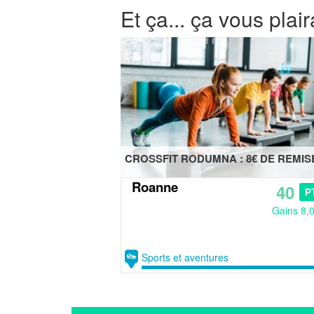
Et ça... ça vous plair
CROSSFIT RODUMNA : 8€ DE REMIS
Roanne
40
P
Gains 8,
Sports et aventures