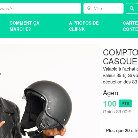
COMMENT ÇA
A PROPOS DE
CARTE
MARCHE?
CLIIINK
CONTE
COMPTOI
CASQUE
Valable à l'achat
valeur 89 €) Si v
déduction des 89 
Agen
100
PTS
Gains 89,00 €
Plus que
20
off