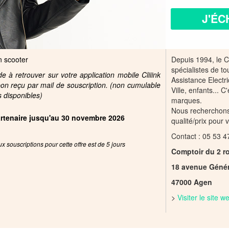
J'ÉC
un scooter
Depuis 1994, le C
spécialistes de to
 à retrouver sur votre application mobile Cliiink
Assistance Electr
pon reçu par mail de souscription. (non cumulable
Ville, enfants... C
s disponibles)
marques.
Nous recherchons 
partenaire jusqu'au 30 novembre 2026
qualité/prix pour 
Contact :
05 53 4
x souscriptions pour cette offre est de 5 jours
Comptoir du 2 r
18 avenue Génér
47000 Agen
>
Visiter le site 