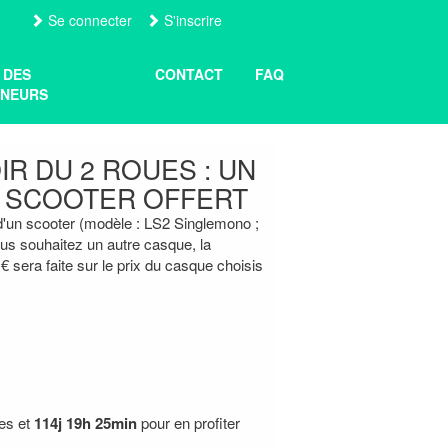
Se connecter
S'inscrire
 DES
CONTACT
FAQ
NEURS
R DU 2 ROUES : UN
 SCOOTER OFFERT
 d'un scooter (modèle : LS2 Singlemono ;
ous souhaitez un autre casque, la
€ sera faite sur le prix du casque choisis
res et
114j 19h 25min
pour en profiter