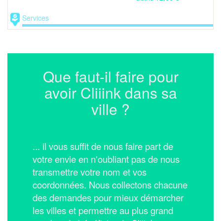
Services
Que faut-il faire pour
avoir Cliiink dans sa
ville ?
... il vous suffit de nous faire part de
votre envie en n'oubliant pas de nous
transmettre votre nom et vos
coordonnées.
Nous collectons chacune
des demandes pour mieux démarcher
les villes et permettre au plus grand