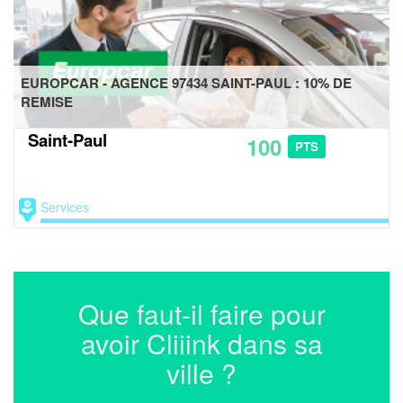
EUROPCAR - AGENCE 97434 SAINT-PAUL : 10% DE
REMISE
Saint-Paul
100
PTS
Services
Que faut-il faire pour
avoir Cliiink dans sa
ville ?