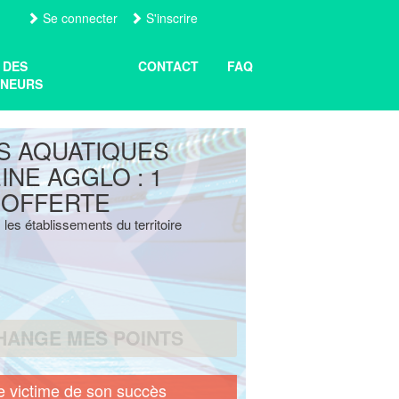
Se connecter
S'inscrire
 DES
CONTACT
FAQ
NEURS
S AQUATIQUES
INE AGGLO : 1
 OFFERTE
 les établissements du territoire
HANGE MES POINTS
e victime de son succès