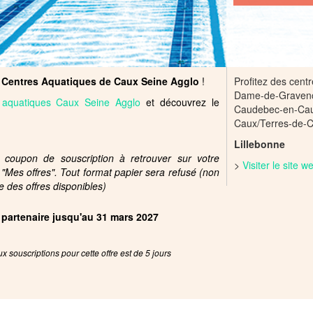
s
Centres Aquatiques de Caux Seine Agglo
!
Profitez des cent
Dame-de-Gravench
 aquatiques Caux Seine Agglo
et découvrez le
Caudebec-en-Caux
Caux/Terres-de-C
Lillebonne
e coupon de souscription à retrouver sur votre
>
Visiter le site 
e "Mes offres". Tout format papier sera refusé (non
e des offres disponibles)
e partenaire jusqu'au 31 mars 2027
x souscriptions pour cette offre est de 5 jours