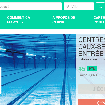
COMMENT ÇA
A PROPOS DE
CARTE
MARCHE?
CLIIINK
CONTE
CENTRE
CAUX-SE
ENTRÉE
Valable dans tous
45
PTS
Gains 4,35 €
J'ÉC
Offr