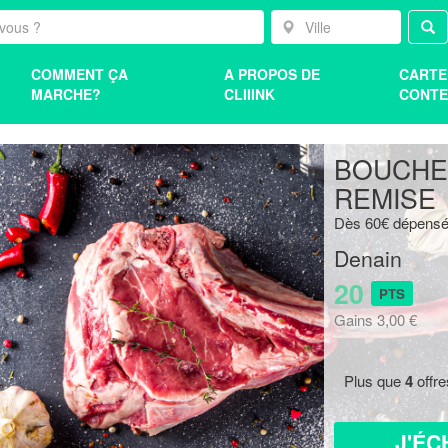
COMMENT ÇA
A PROPOS DE
CARTE
MARCHE?
CLIIINK
CONTE
BOUCHER
REMISE
Dès 60€ dépensé
Denain
20
PTS
Gains 3,00 €
Plus que
4
offre
J'ÉC