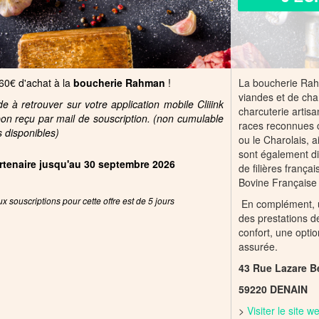
 60€ d'achat à la
boucherie Rahman
!
La boucherie Rahm
viandes et de char
 à retrouver sur votre application mobile Cliiink
charcuterie artis
pon reçu par mail de souscription. (non cumulable
races reconnues 
s disponibles)
ou le Charolais, a
sont également di
partenaire jusqu'au 30 septembre 2026
de filières frança
Bovine Française
x souscriptions pour cette offre est de 5 jours
En complément, un
des prestations de
confort, une optio
assurée.
43 Rue Lazare B
59220 DENAIN
>
Visiter le site 