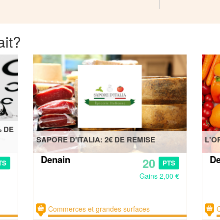
ait?
% DE
SAPORE D'ITALIA: 2€ DE REMISE
L'O
Denain
De
20
TS
PTS
Gains 2,00 €
Commerces et grandes surfaces