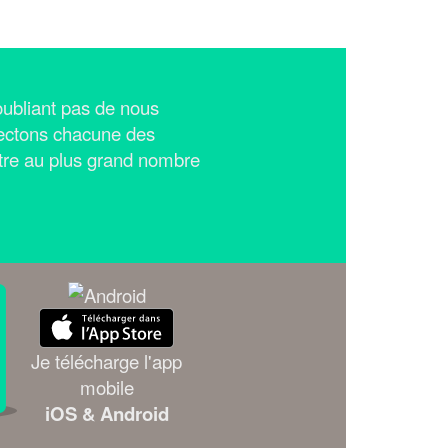
n'oubliant pas de nous
ectons chacune des
tre au plus grand nombre
Je télécharge l'app
mobile
iOS & Android