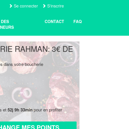
Se connecter
S'inscrire
 DES
CONTACT
FAQ
NEURS
IE RAHMAN: 3€ DE
s dans votre boucherie
s et
52j 9h 33min
pour en profiter
HANGE MES POINTS