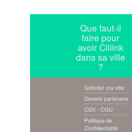
Que faut-il
faire pour
avoir Cliiink
dans sa ville
?
Solliciter ma ville
Devenir partenaire
CGV - CGU
Politique de
Confidentialité