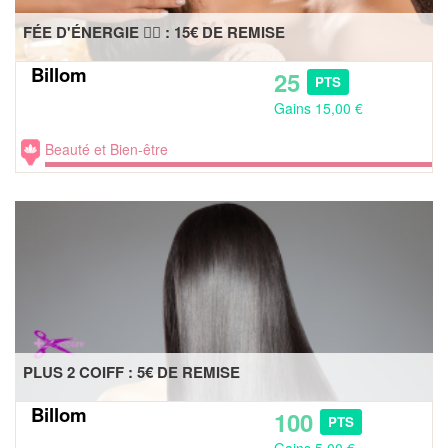
FÉE D'ÉNERGIE 🧚‍♀️ : 15€ DE REMISE
Billom
25
PTS
Gains 15,00 €
Beauté et Bien-être
PLUS 2 COIFF : 5€ DE REMISE
Billom
100
PTS
Gains 5,00 €