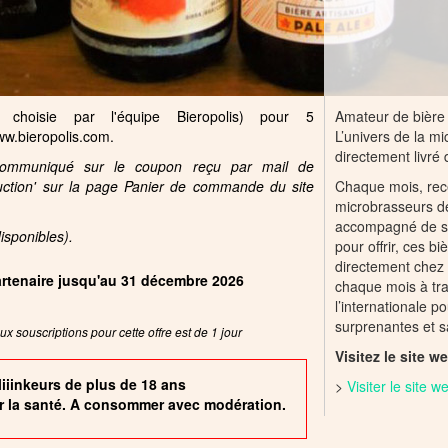
choisie par l'équipe Bieropolis) pour 5
Amateur de bière 
www.bieropolis.com.
L’univers de la mi
directement livré 
 communiqué sur le coupon reçu par mail de
duction' sur la page Panier de commande du site
Chaque mois, rec
microbrasseurs de
accompagné de so
disponibles).
pour offrir, ces b
directement chez 
partenaire jusqu'au 31 décembre 2026
chaque mois à trav
l’internationale p
surprenantes et 
x souscriptions pour cette offre est de 1 jour
Visitez le site w
liiinkeurs de plus de 18 ans
>
Visiter le site 
r la santé. A consommer avec modération.