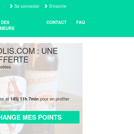
Se connecter
S'inscrire
 DES
CONTACT
FAQ
NEURS
LIS.COM : UNE
FFERTE
hetées
res et
145j 11h 7min
pour en profiter
HANGE MES POINTS