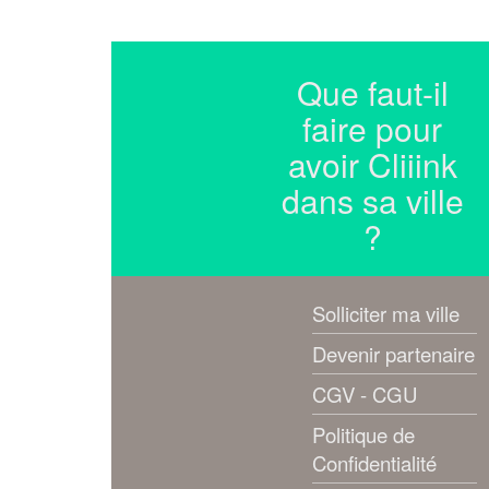
Que faut-il
faire pour
avoir Cliiink
dans sa ville
?
Solliciter ma ville
Devenir partenaire
CGV - CGU
Politique de
Confidentialité