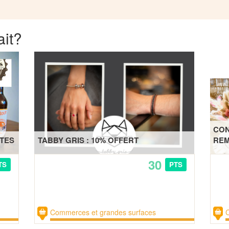
ait?
CON
RTES
TABBY GRIS : 10% OFFERT
REM
30
TS
PTS
Commerces et grandes surfaces