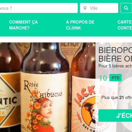
COMMENT ÇA
A PROPOS DE
CARTE
MARCHE?
CLIIINK
CONTE
BIEROPO
BIÈRE O
Pour 5 bières ac
10
PTS
Plus que
21
off
J'ÉC