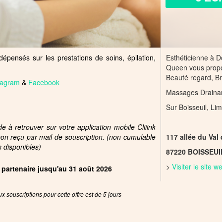
épensés sur les prestations de soins, épilation,
Esthéticienne à D
Queen vous propo
Beauté regard, B
tagram
&
Facebook
Massages Drainant
Sur Boisseuil, Li
 à retrouver sur votre application mobile Cliiink
pon reçu par mail de souscription. (non cumulable
117 allée du Val
s disponibles)
87220 BOISSEUI
>
Visiter le site 
e partenaire jusqu'au 31 août 2026
x souscriptions pour cette offre est de 5 jours