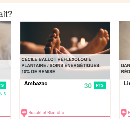
ait?
CÉCILE BALLOT RÉFLEXOLOGIE
PLANTAIRE / SOINS ÉNERGÉTIQUES:
DAN
10% DE REMISE
RÉD
Ambazac
L
30
TS
PTS
00 €
Beauté et Bien-être
B