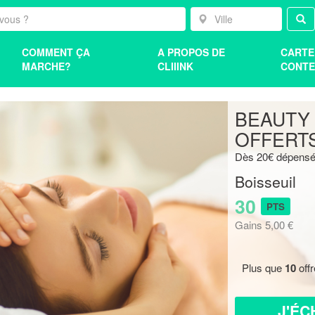
COMMENT ÇA
A PROPOS DE
CARTE
MARCHE?
CLIIINK
CONTE
BEAUTY 
OFFERT
Dès 20€ dépensés
Boisseuil
30
PTS
Gains 5,00 €
Plus que
10
off
J'ÉC