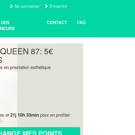
Se connecter
S'inscrire
 DES
CONTACT
FAQ
NEURS
QUEEN 87: 5€
S
 en prestation esthétique
res et
21j 10h 33min
pour en profiter
HANGE MES POINTS